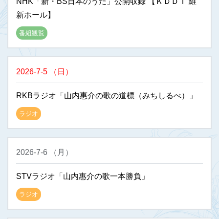
NHK「新・BS日本のうた」公開収録 【ＫＤＤＩ 維
新ホール】
番組観覧
2026-7-5
（
日
）
RKBラジオ「山内惠介の歌の道標（みちしるべ）」
ラジオ
2026-7-6
（
月
）
STVラジオ「山内惠介の歌一本勝負」
ラジオ