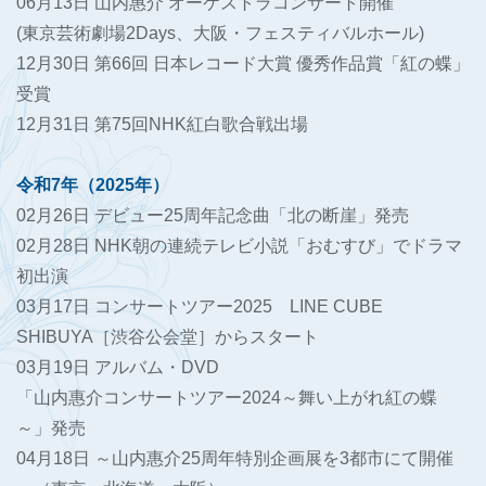
06月13日 山内惠介 オーケストラコンサート開催
(東京芸術劇場2Days、大阪・フェスティバルホール)
12月30日 第66回 日本レコード大賞 優秀作品賞「紅の蝶」
受賞
12月31日 第75回NHK紅白歌合戦出場
令和7年（2025年）
02月26日 デビュー25周年記念曲「北の断崖」発売
02月28日 NHK朝の連続テレビ小説「おむすび」でドラマ
初出演
03月17日 コンサートツアー2025 LINE CUBE
SHIBUYA［渋谷公会堂］からスタート
03月19日 アルバム・DVD
「山内惠介コンサートツアー2024～舞い上がれ紅の蝶
～」発売
04月18日 ～山内惠介25周年特別企画展を3都市にて開催