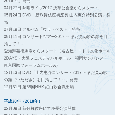
2016 ～」発売
04月27日 熱唱ライブ2017 浅草公会堂からスタート
05月24日 DVD「新歌舞伎座初座長 山内惠介特別公演」発
売
07月19日 アルバム「ウラ・ベスト」発売
09月11日 コンサートツアー2017 ～ まだ見ぬ歌の巓を目
指して！～
愛知県芸術劇場からスタート（名古屋・ニトリ文化ホール
2DAYS・大阪フェスティバルホール・福岡サンパレス・
東京国際フォーラムホールA）
12月13日 DVD「山内惠介コンサート2017 ～まだ見ぬ歌
の巓（いただき）を目指して！～」発売
12月31日 第68回NHK 紅白歌合戦出場
平成30年（2018年）
02月09日 新歌舞伎座にて座長公演開催