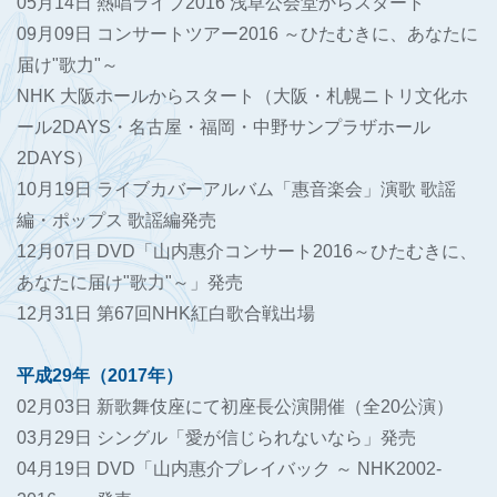
05月14日 熱唱ライブ2016 浅草公会堂からスタート
09月09日 コンサートツアー2016 ～ひたむきに、あなたに
届け"歌力"～
NHK 大阪ホールからスタート（大阪・札幌ニトリ文化ホ
ール2DAYS・名古屋・福岡・中野サンプラザホール
2DAYS）
10月19日 ライブカバーアルバム「惠音楽会」演歌 歌謡
編・ポップス 歌謡編発売
12月07日 DVD「山内惠介コンサート2016～ひたむきに、
あなたに届け"歌力"～」発売
12月31日 第67回NHK紅白歌合戦出場
平成29年（2017年）
02月03日 新歌舞伎座にて初座長公演開催（全20公演）
03月29日 シングル「愛が信じられないなら」発売
04月19日 DVD「山内惠介プレイバック ～ NHK2002-