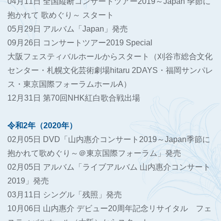
04月11日 全国縦断コンサートツアー2019～Japan 季節に
抱かれて 歌めぐり～ スタート
05月29日 アルバム「Japan」発売
09月26日 コンサートツアー2019 Special
大阪フェスティバルホールからスタート（刈谷市総合文化
センター・札幌文化芸術劇場hitaru 2DAYS・福岡サンパレ
ス・東京国際フォーラムホールA）
12月31日 第70回NHK紅白歌合戦出場
令和2年（2020年）
02月05日 DVD「山内惠介コンサート2019～Japan季節に
抱かれて歌めぐり～＠東京国際フォーラム」発売
02月05日 アルバム「ライブアルバム 山内惠介コンサート
2019」発売
03月11日 シングル「残照」発売
10月06日 山内惠介 デビュー20周年記念リサイタル フェ