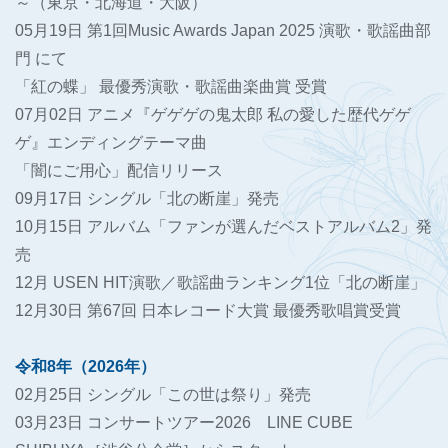
～（東京・北海道・大阪）
05月19日 第1回Music Awards Japan 2025 演歌・歌謡曲部
門 にて
「紅の蝶」 最優秀演歌・歌謡曲楽曲賞 受賞
07月02日 アニメ『ゲゲゲの鬼太郎 私の愛した歴代ゲゲ
ゲ』エンディングテーマ曲
「闇にご用心」配信リリース
09月17日 シングル「北の断崖」発売
10月15日 アルバム「ファンが選んだベストアルバム2」発
売
12月 USEN HIT演歌／歌謡曲ランキング1位「北の断崖」
12月30日 第67回 日本レコード大賞 最優秀歌唱賞受賞
令和8年（2026年）
02月25日 シングル「この世は祭り」発売
03月23日 コンサートツアー2026 LINE CUBE