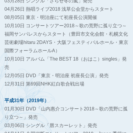
03月28日 シングル「さらせ冬の嵐」発売
04月26日 熱唱ライブ2018 浅草公会堂からスタート
08月05日 東京・明治座にて初座長公演開催
10月10日 コンサートツアー2018～歌の荒野に孤り立つ～
福岡サンパレスからスタート（豊田市文化会館・札幌文化
芸術劇場hitaru 2DAYS・大阪フェスティバルホール・東京
国際フォーラムホールA）
10月10日 アルバム「The BEST 18（おはこ）singles」発
売
12月05日 DVD「東京・明治座 初座長公演」発売
12月31日 第69回NHK紅白歌合戦出場
平成31年（2019年）
01月30日 DVD「山内惠介コンサート2018～歌の荒野に孤
り立つ～」発売
03月06日 シングル「唇スカーレット」発売