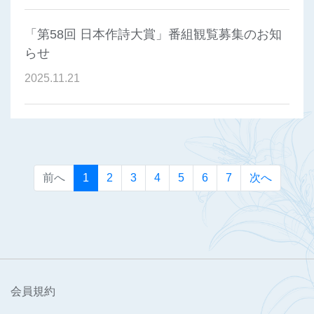
「第58回 日本作詩大賞」番組観覧募集のお知
らせ
2025
.
11
.
21
(current)
前へ
1
2
3
4
5
6
7
次へ
会員規約