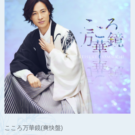
こころ万華鏡(爽快盤)