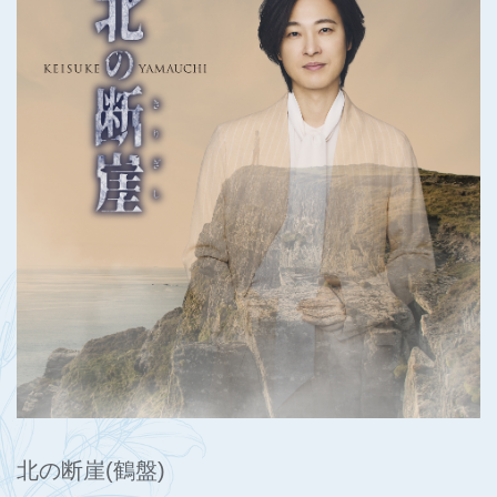
北の断崖(鶴盤)