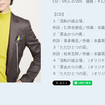
CD：VICL-37205 価格：￥1
【CD】
１「流転の波止場」
作詩：仁井谷俊也／作曲：水森
２「星あかりの夜」
作詩：喜多條忠／作曲：水森英
３「ただひとつの花」
作詩：松井五郎／作曲：水森英
４「流転の波止場」（オリジナ
５「星あかりの夜」（オリジナ
６「ただひとつの花」（オリジ